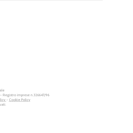
ale
- Registro imprese n.326647/96
licy
-
Cookie Policy
onale
vati.
- Registro imprese n.326647/96
to I n.9 - 80073 - Capri - PEC