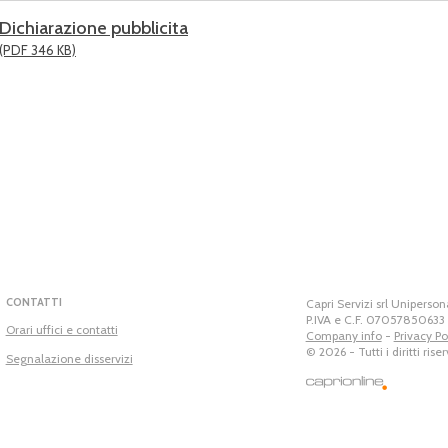
Dichiarazione pubblicita
(PDF 346 KB)
CONTATTI
Capri Servizi srl Uniperson
P.IVA e C.F. 07057850633 
Orari uffici e contatti
Company info
-
Privacy Po
Capri Servizi srl Unipers
© 2026 - Tutti i diritti riser
Segnalazione disservizi
P.IVA e C.F. 07057850633 
Sede legale: Piazza Umber
capriservizi@legalmail.it