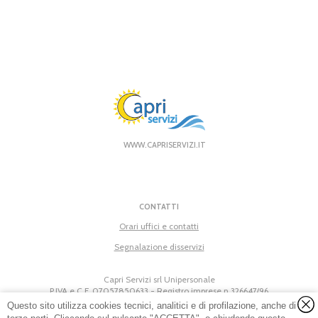
WWW.CAPRISERVIZI.IT
CONTATTI
Orari uffici e contatti
Segnalazione disservizi
Capri Servizi srl Unipersonale
P.IVA e C.F. 07057850633 - Registro imprese n.326647/96
Company info
-
Privacy Policy
-
Cookie Policy
Questo sito utilizza cookies tecnici, analitici e di profilazione, anche di
Capri Servizi srl Unipersonale
© 2026 - Tutti i diritti riservati.